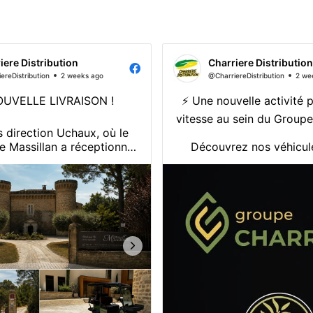
iere Distribution
Charriere Distribution
ereDistribution
2 weeks ago
@CharriereDistribution
2 we
OUVELLE LIVRAISON !
⚡ Une nouvelle activité 
vitesse au sein du Groupe
s direction Uchaux, où le
llan a réceptionné
Découvrez nos véhicul
turette 100% électrique
électriques, assemblés en
HuntingCar.
conçus pour répondre a
des professionnels c
ilencieuse et performante,
particuliers.
e charme a jeté son dévolu
dèle DEER. Une voiturette
Utilitaires, véhicules de 
 tout-terrain conçue pour
modèles tout-terrain, l
accueillir...
veut ...