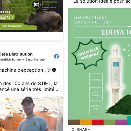
La solution idéale pour 
vos chevaux lors des 
d’effort et soutenir la ré
✨ Ses bienfaits 
✔️ Favorise la réhydrat
compense les pertes en é
✔️ Soutient l’organism
l’effort
iere Distribution
✔️ Contribue à une
ereDistribution
2 months ago
achine d’exception ! 🎉🟠
n des 100 ans de STIHL, la
ncé une série très limitée
ythique STIHL MS 500i
 Edition, une tronçonneuse
r destinée à marquer cet
versaire historique !
es fiers d’annoncer que
SHARE
est le tout premier cl...