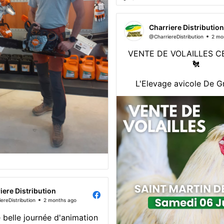
Charriere Distribution
@CharriereDistribution
2 mo
VENTE DE VOLAILLES CE
🐔
L'Elevage avicole De G
présent ce samedi 06 jui
12h dans votre agence 
Distribution de Saint Mar
Infos et réservations au 
92 📞
iere Distribution
ereDistribution
2 months ago
 belle journée d'animation