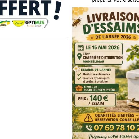
📅 Rendez-vous le 15 m
notre agence Charrière D
Montélimar pour la livra
essaims, proposés par L
de la Capitell
⚠️ Quantités limitées –
réserver dès ...