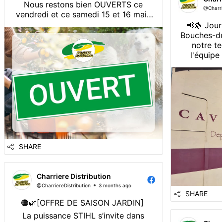
Nous restons bien OUVERTS ce
@Charri
vendredi et ce samedi 15 et 16 mai !
Toute l’équipe sera présente et prête
📢🍇 Jour
à vous accueillir comme d’habitude !
Bouches-du
notre t
N’hésitez pas à passer nous voir 👋 À
l'équip
très vite !
SHARE
Charriere Distribution
@CharriereDistribution
3 months ago
SHARE
🟠🌿[OFFRE DE SAISON JARDIN]
La puissance STIHL s’invite dans