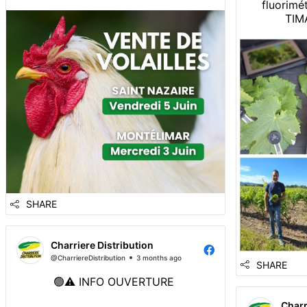
fluorimé
juin dans vos agences Charriere
TIM
Distribution de Montélimar et Saint
Nazaire !
Infos et réservations au 04 66 83 60
48 📞
SHARE
Charriere Distribution
@CharriereDistribution
3 months ago
SHARE
🟢⚠️ INFO OUVERTURE
Charr