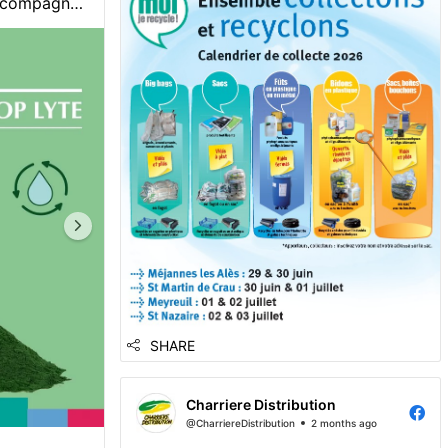
accompagner
collecte des Emballages Vides de
périodes
Produits Phytosanitaires (EVPP).
cupération.
Un réflexe essentiel pour préserver
:
notre environnement et valoriser vos
ation et
déchets agricoles ...
lectrolytes
e pendant
...
SHARE
Charriere Distribution
@CharriereDistribution
2 months ago