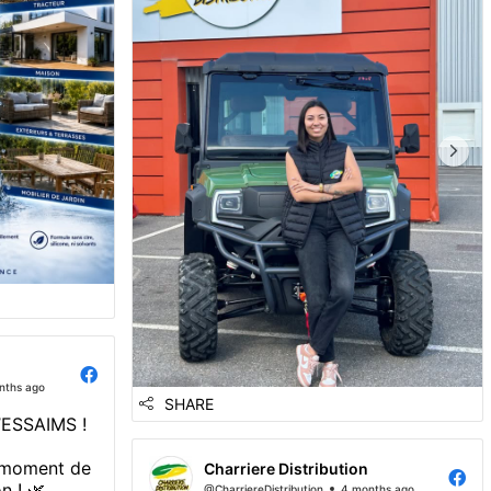
👉 Nous avons eu le plaisir de réaliser
nos premières démonstrations auprès
d’une mairie ...
nths ago
SHARE
ESSAIMS !
e moment de
Charriere Distribution
n ! 🌿
@CharriereDistribution
4 months ago