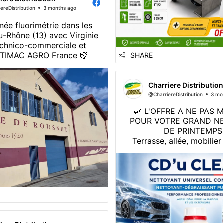
ereDistribution
3 months ago
née fluorimétrie dans les
-Rhône (13) avec Virginie
echnico-commerciale et
e TIMAC AGRO France 🍃
SHARE
Charriere Distribution
@CharriereDistribution
3 mo
🌿 L'OFFRE A NE PAS
POUR VOTRE GRAND N
DE PRINTEMPS 
Terrasse, allée, mobilier
voiture… après l’hiver
nettoyage s’impose pour
pleinement des beaux 
🎉 𝗣𝗥𝗢𝗙𝗜𝗧𝗘𝗭 𝗗𝗘 -𝟮𝟬
𝗡𝗘𝗧𝗧𝗢𝗬𝗔𝗡𝗧 𝗣𝗥𝗢𝗙𝗘𝗦
𝗖𝗗’𝘂 𝗖𝗟𝗘𝗔𝗡 
📅 Offre valable tout le m