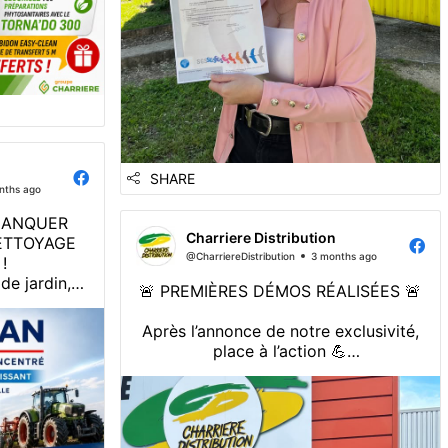
SHARE
nths ago
 MANQUER
Charriere Distribution
ETTOYAGE
@CharriereDistribution
3 months ago
!
 de jardin,
🚨 PREMIÈRES DÉMOS RÉALISÉES 🚨
, un bon
 profiter
Après l’annonce de notre exclusivité,
jours ☀️
place à l’action 💪
Nous avons reçu nos premières
% 𝗦𝗨𝗥 𝗟𝗘
voiturettes Hunting Car et notre
𝗦𝗜𝗢𝗡𝗡𝗘𝗟
équipe a été entièrement formée pour

vous accompagner !
ois de M...