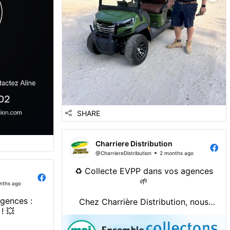
SHARE
Charriere Distribution
@CharriereDistribution
2 months ago
♻️ Collecte EVPP dans vos agences
🌱
nths ago
gences :
Chez Charrière Distribution, nous
nous mobilisons aux côtés de la
filière @Adivalor pour organiser la