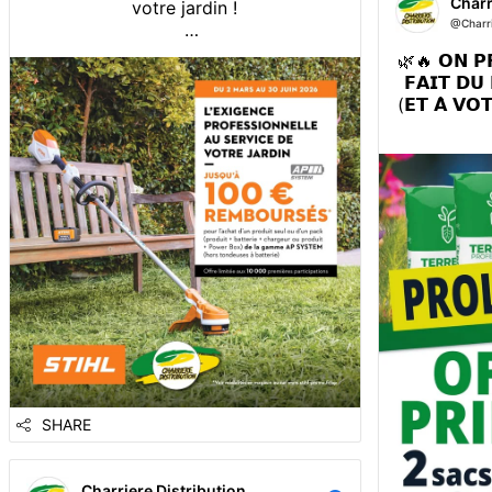
Charr
votre jardin !
@Charri
Bénéficiez d’une offre de
🌿🔥 𝗢𝗡 𝗣𝗥
remboursement 𝗷𝘂𝘀𝗾𝘂’𝗮̀ 𝟭𝟬𝟬 €*
𝗙𝗔𝗜𝗧 𝗗𝗨 
𝗽𝗼𝘂𝗿 𝘁𝗼𝘂𝘁 𝗮𝗰𝗵𝗮𝘁 𝗱’𝘂𝗻𝗲 𝗺𝗮𝗰𝗵𝗶𝗻𝗲
(𝗘𝗧 𝗔̀ 𝗩𝗢
𝗻𝘂𝗲 𝗼𝘂 𝗱’𝘂𝗻 𝗽𝗮𝗰𝗸 𝗔𝗣 𝗦𝗬𝗦𝗧𝗘𝗠.
Performance, autonomie et confort :
Avec la ha
tout pour donner vie à tous vos
le terreau,
projets.
👉 𝗧𝗼𝘂𝗷𝗼𝘂
𝟯𝗲
❗C’est le moment d’en profite...
C’est le m
vos plant
SHARE
Charriere Distribution