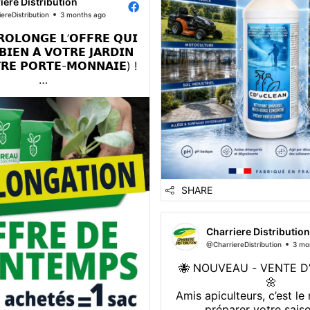
iere Distribution
ereDistribution
3 months ago
𝗢𝗟𝗢𝗡𝗚𝗘 𝗟’𝗢𝗙𝗙𝗥𝗘 𝗤𝗨𝗜
𝗕𝗜𝗘𝗡 𝗔̀ 𝗩𝗢𝗧𝗥𝗘 𝗝𝗔𝗥𝗗𝗜𝗡
𝗧𝗥𝗘 𝗣𝗢𝗥𝗧𝗘-𝗠𝗢𝗡𝗡𝗔𝗜𝗘) !
usse des prix annoncée sur
 on a fait un choix simple :
𝘀 𝟮 𝘀𝗮𝗰𝘀 𝗮𝗰𝗵𝗲𝘁𝗲́𝘀 = 𝗹𝗲
̀𝗺𝗲 𝗢𝗙𝗙𝗘𝗥𝗧 ! *💪
oment idéal pour préparer
ations, faire du stock et
SHARE
lancer vos pro...
Charriere Distribution
@CharriereDistribution
3 mo
🐝 NOUVEAU - VENTE D’
🌼
Amis apiculteurs, c’est l
préparer votre saiso