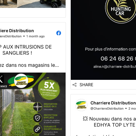
iere Distribution
ereDistribution
1 month ago
P AUX INTRUSIONS DE
SANGLIERS !
z dans nos magasins le
llage CLOVIX, une solution
spécialement conçue pour
fficacement vos parcelles
SHARE
vages contre les sangliers.
 articulée et pliable qui
Charriere Distribution
terrain et permet une pose
@CharriereDistribution
2 mo
facile
💥 Nouveau dans nos a
✅ ...
EDHYA TOP LYTE ! 💥