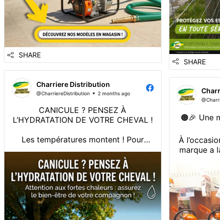
SHARE
SHARE
Charriere Distribution
Charr
@CharriereDistribution
2 months ago
@Charri
CANICULE ? PENSEZ À
🟠🎉 Une m
L’HYDRATATION DE VOTRE CHEVAL !
Les températures montent ! Pour
À l’occasio
assurer la santé de votre compagnon,
marque a la
une hydratation optimale est cruciale.
de la m
Centennial
collecto
👇 Découvrez nos solutions phares
anni
pour l’aider à traverser cette période
de forte chaleur :
Nous somm
🌾 Fiber Mash d’Equilanoo : un mash
Vivien 