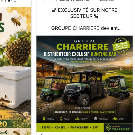
🚨 EXCLUSIVITÉ SUR NOTRE
ai 2026 à
SECTEUR 🚨
istribution
ison de vos
GROUPE CHARRIERE devient
es Ruchers
distributeur exclusif Hunting Car sur
e
sa zone de chalandise 🔥
La référence du véhicule 100%
 pensez à
électrique tout-terrain, golf & oeno-
tourisme arrive chez vous.
⚡ À découvrir :
BUCK 4 portes, CAMP, DEER…
👉 et toute la gamme HUNTING CAR
ad...