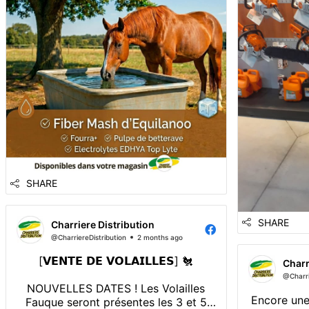
hydratant...
SHARE
SHARE
Charriere Distribution
@CharriereDistribution
2 months ago
[𝗩𝗘𝗡𝗧𝗘 𝗗𝗘 𝗩𝗢𝗟𝗔𝗜𝗟𝗟𝗘𝗦] 🐔
Charr
@Charri
NOUVELLES DATES ! Les Volailles
Encore une
Fauque seront présentes les 3 et 5