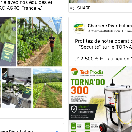
trie avec nos équipes et
AC AGRO France 🍃
SHARE
Charriere Distribution
@CharriereDistribution
3 mo
Profitez de notre opérati
“Sécurité” sur le TORNA
✅ 2 500 € HT au lieu de
🎁 Rince-bidon Easy-Cl
🎁 Canne de transfert 5
✔️ Sécurisez vos préparat
✔️ Gagnez du temps au 
✔️ Mélange homogène et
facilité
⚠️ STOCK LIMITÉ 
iere Distribution