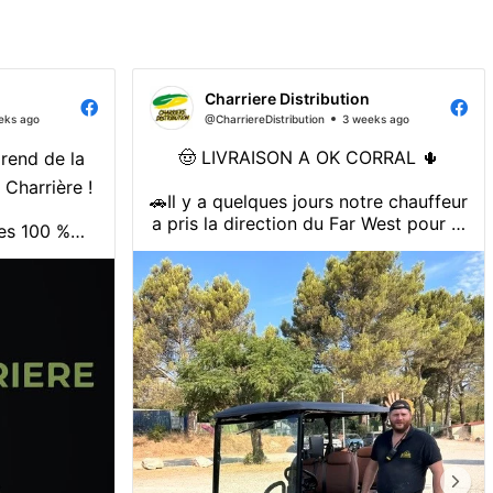
Charriere Distribution
eks ago
@CharriereDistribution
3 weeks ago
🤠 LIVRAISON A OK CORRAL 🌵
prend de la
 Charrière !
🚗Il y a quelques jours notre chauffeur
a pris la direction du Far West pour la
es 100 %
livraison d'une voiturette électrique
 France, et
Hunting Car !
ux besoins
omme des
🔋 Pratique, silencieuse et 100 %
électrique, elle viendra faciliter les
déplacements quotidiens de l'équipe
transport ou
du parc OK Corral !
a gamme se
Un grand ...