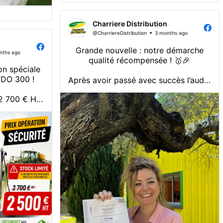
Charriere Distribution
@CharriereDistribution
3 months ago
Grande nouvelle : notre démarche
nths ago
qualité récompensée ! 🥇🎉
on spéciale
’DO 300 !
Après avoir passé avec succès l’audit,
Alexandra et toute l'équipe est fière
 2 700 € HT
de vous partager l’obtention de la
ean OFFERT
certification Qualiopi pour le Groupe
 m OFFERTE
Charrière !
Obtenir ce label exigeant est une
ions phytos
reconnaissance officielle de la qualité,
...
quotidien
 nettoyage
...