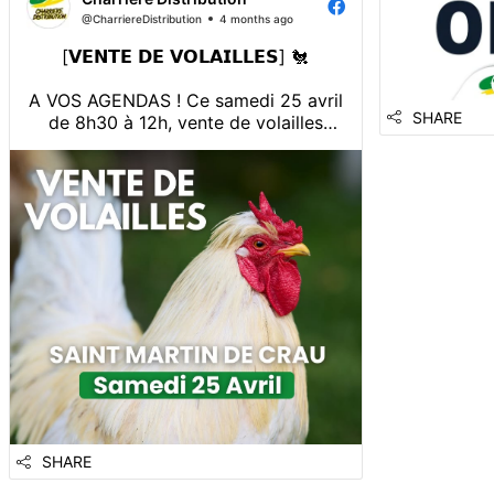
@CharriereDistribution
4 months ago
[𝗩𝗘𝗡𝗧𝗘 𝗗𝗘 𝗩𝗢𝗟𝗔𝗜𝗟𝗟𝗘𝗦] 🐔
A VOS AGENDAS ! Ce samedi 25 avril
SHARE
de 8h30 à 12h, vente de volailles
dans votre magasin Charriere
Distribution Saint Martin de Crau
avec l'Elevage avicole De Grans !
Infos et réservations au 06 35 22 16
92 📞
SHARE