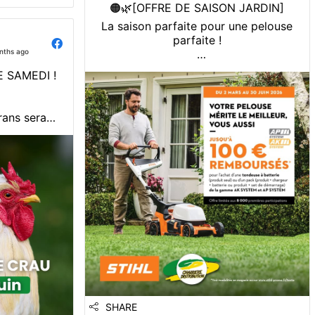
🟠🌿[OFFRE DE SAISON JARDIN]
La saison parfaite pour une pelouse
parfaite !
nths ago
Optez pour une tondeuse à batterie
 SAMEDI !
STIHL et profitez d’une offre de
remboursement 𝗷𝘂𝘀𝗾𝘂’𝗮̀ 𝟭𝟬𝟬 €* 𝘀𝘂𝗿
𝗹𝗲𝘀 𝗴𝗮𝗺𝗺𝗲𝘀 𝗔𝗞 𝗦𝗬𝗦𝗧𝗘𝗠 𝗼𝘂 𝗔𝗣
rans sera
𝗦𝗬𝗦𝗧𝗘𝗠.
n de 8h30 à
Silencieuse, performante et sans fil,
Charriere
elle vous accompagne tout l’été pour
tin de Crau.
un jardin ...
06 35 22 16
SHARE