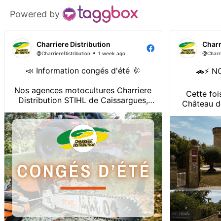
Powered by
Charriere Distribution
Charr
@CharriereDistribution
1 week ago
@Charri
📣 Information congés d'été 🌞
🚗⚡ N
Nos agences motocultures Charriere
Cette foi
Distribution STIHL de Caissargues,
Château de Massi
Rousset et Saint-Nazaire (Stihl
une voi
uniquement) seront fermées du 10 au
22 août inclus.
Élégante, s
L'agence motoculture Charriere
cet écrin d
Distribution de Saint Hilaire de
sur le mo
Brethmas sera quant à elle fermée du
électrique
17 au 22 a...