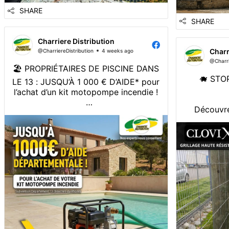
SHARE
SHARE
Charriere Distribution
Charr
@CharriereDistribution
4 weeks ago
@Charri
🏖️ PROPRIÉTAIRES DE PISCINE DANS
🐗 STO
LE 13 : JUSQU’À 1 000 € D’AIDE* pour
l’achat d’un kit motopompe incendie !
Découvre
Le Département des Bouches-du-
nouveau gri
Rhône vous aide à sécuriser votre
innovante 
habitation face aux risques
protéger e
d'incendie. Bénéficiez d'une aide
et vos éle
financière allant jusqu'à 50 % (dans la
limite de 1 000 €) pour...
✅ Maille
épouse le 