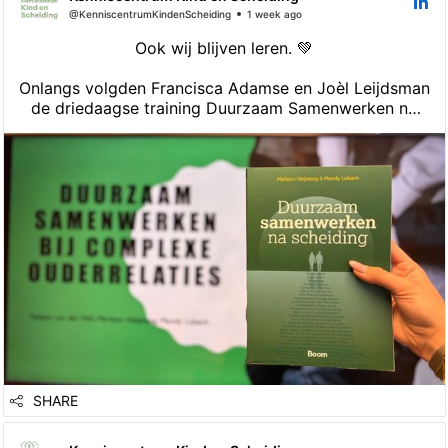
@KenniscentrumKindenScheiding
1 week ago
Ook wij blijven leren. 💚
Onlangs volgden Francisca Adamse en Joèl Leijdsman
de driedaagse training Duurzaam Samenwerken na
Scheiding bij Heleen van der Wel en Mandy Lubach.
De inzichten uit deze training sluiten mooi aan bij
onze visie op het ondersteunen van ouders en
kinderen na een scheiding.
https://lnkd.in/ekX8kvcy
SHARE