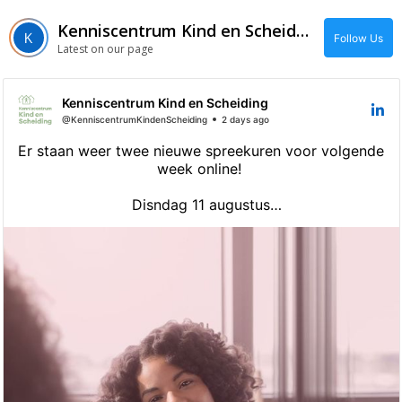
Kenniscentrum Kind en Scheiding
Follow Us
Latest on our page
Kenniscentrum Kind en Scheiding
@KenniscentrumKindenScheiding
2 days ago
Er staan weer twee nieuwe spreekuren voor volgende
week online!
Disndag 11 augustus
Advocaat in Leidschendam-Voorburg van 09:00 –
11:00
Woensdag 12 augustus
Mediator in Leidschendam-Voorburg van 09:00 -
11:00
Naast deze gratis online spreekuren zijn onze
medewerkers natuurlijk ook op werkdagen bereikbaar
van 09:00 tot 17:00 via:
📧 info@kenniscentrumkindenscheiding.nl