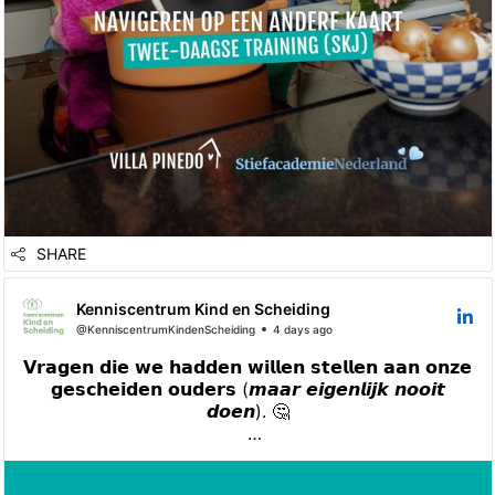
SHARE
Kenniscentrum Kind en Scheiding
@KenniscentrumKindenScheiding
4 days ago
𝗩𝗿𝗮𝗴𝗲𝗻 𝗱𝗶𝗲 𝘄𝗲 𝗵𝗮𝗱𝗱𝗲𝗻 𝘄𝗶𝗹𝗹𝗲𝗻 𝘀𝘁𝗲𝗹𝗹𝗲𝗻 𝗮𝗮𝗻 𝗼𝗻𝘇𝗲
𝗴𝗲𝘀𝗰𝗵𝗲𝗶𝗱𝗲𝗻 𝗼𝘂𝗱𝗲𝗿𝘀 (𝙢𝙖𝙖𝙧 𝙚𝙞𝙜𝙚𝙣𝙡𝙞𝙟𝙠 𝙣𝙤𝙤𝙞𝙩
𝙙𝙤𝙚𝙣). 🤔
Veel van ons vinden het moeilijk om met onze ouders
over de scheiding en de gevolgen daarvan te praten.