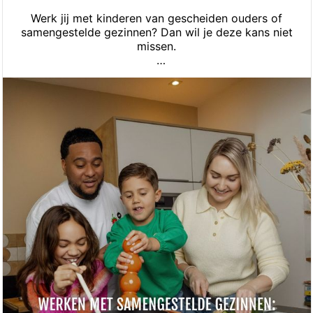
Werk jij met kinderen van gescheiden ouders of
samengestelde gezinnen? Dan wil je deze kans niet
missen.
Dit najaar organiseert Stichting Villa Pinedo twee
SKJ-geaccrediteerde trainingen vol praktijk,
onderzoek én ervaringskennis van jongeren. Je gaat
naar huis met concrete handvatten die je direct kunt
toepassen in je werk.
Benieuwd welke training bij jou past? Bekijk alle
informatie en meld je aan via de link in ons artikel. 👇
https://lnkd.in/e5JBY_vy