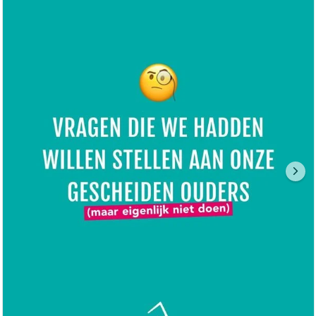
Eigenlijk best jammer, want een scheiding en het
leven daarna brengt zoveel veranderingen en emoties
met zich mee.
Hoe fijn is het om daar met degene waarvan wij het
meeste houden, openlijk over te kunnen praten?
Sommige van ons vinden het moeilijk om erover te
beginnen, omdat we onze ouders geen rotgevoel
willen geven.
🎯In het kaartenspel Vraag Maar! vind je vragen die
we zelf aan onze ouders hadden willen stellen. Vraag
Maar! bevat 100 vraagkaartjes en een boekje met tips
voor ouders om een expert te worden in luisteren en
het stellen van goede vragen. Het spel is geschikt
voor kinderen vanaf 7 jaar.
🔗 Ga naar webshop.villapinedo.nl om het kaartenspel
te bestellen!