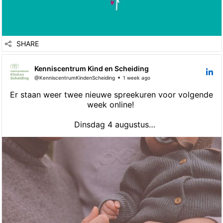
SHARE
Kenniscentrum Kind en Scheiding
@KenniscentrumKindenScheiding
1 week ago
Er staan weer twee nieuwe spreekuren voor volgende
week online!
Dinsdag 4 augustus
Advocaat/ Mediator in Leidschendam-Voorburg van
18:00 – 20:00
Donderdag 6 augustus
Kindercoach in Leidschendam-Voorburg van 09:00 -
11:00
Naast deze gratis online spreekuren zijn onze
medewerkers natuurlijk ook op werkdagen bereikbaar