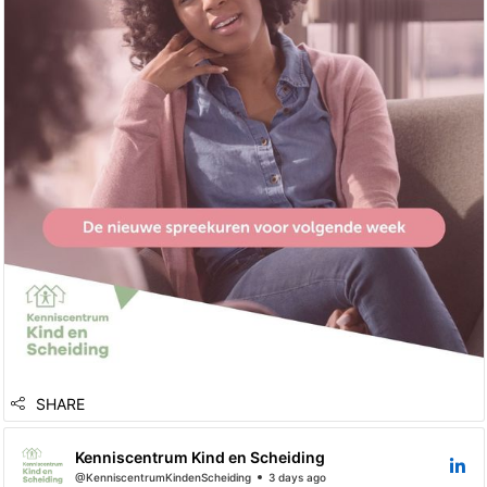
📞 06 11259195
https://lnkd.in/ekj-tYxT
SHARE
Kenniscentrum Kind en Scheiding
@KenniscentrumKindenScheiding
3 days ago