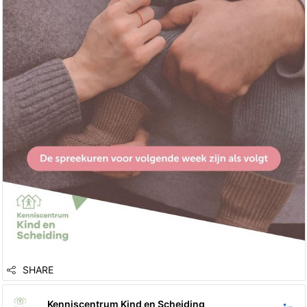
van 09:00 tot 17:00 via:
📧 info@kenniscentrumkindenscheiding.nl
📞 06 11259195
https://lnkd.in/ekj-tYxT
SHARE
Kenniscentrum Kind en Scheiding