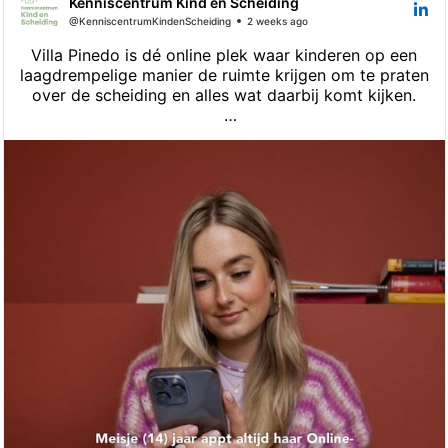
Kenniscentrum Kind en Scheiding
@KenniscentrumKindenScheiding
2 weeks ago
Villa Pinedo is dé online plek waar kinderen op een
laagdrempelige manier de ruimte krijgen om te praten
over de scheiding en alles wat daarbij komt kijken.
Zij vinden hier een luisterend oor bij hun eigen
Online-Buddy, met wie ze voor langere tijd kunnen
chatten. 📲
Een Buddy is een getrainde ervaringsdeskundige
jongere die zelf ook gescheiden ouders heeft, een
soortgelijke ervaring deelt én als geen ander begrijpt
waar een kind doorheen gaat.
✔️ Kosteloos
✔️ Veilig via onze speciale app
✔️ Geen wachttijd
✔️ Eigen regie van het kind
🔗 Meer info, check de link in de comments